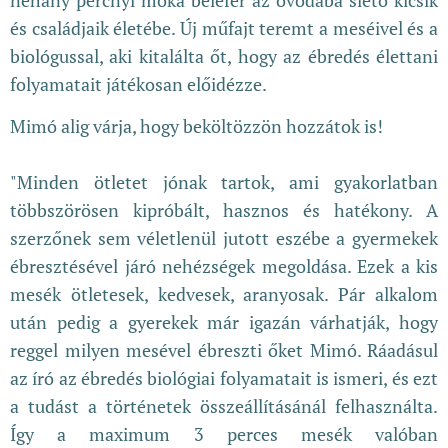
és családjaik életébe. Új műfajt teremt a meséivel és a
biológussal, aki kitalálta őt, hogy az ébredés élettani
folyamatait játékosan előidézze.
Mimó alig várja, hogy beköltözzön hozzátok is!
"Minden ötletet jónak tartok, ami gyakorlatban
többszörösen kipróbált, hasznos és hatékony. A
szerzőnek sem véletlenül jutott eszébe a gyermekek
ébresztésével járó nehézségek megoldása. Ezek a kis
mesék ötletesek, kedvesek, aranyosak. Pár alkalom
után pedig a gyerekek már igazán várhatják, hogy
reggel milyen mesével ébreszti őket Mimó. Ráadásul
az író az ébredés biológiai folyamatait is ismeri, és ezt
a tudást a történetek összeállításánál felhasználta.
Így a maximum 3 perces mesék valóban