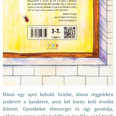
Mimó ​egy apró kobold. Szürke, álmos reggeleken
született a karaktere, amit két korán kelő óvodás
ihletett. Gyerekeket ébresztget és úgy gondolja,
néhány percnyi móka belefér az óvodába siető kicsik