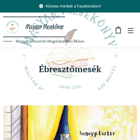
Kövess minket a Facebookon!
Magyar Mesekönyv
Magyar Meseírók Magánkiadású Művei
Ébresztőmesék