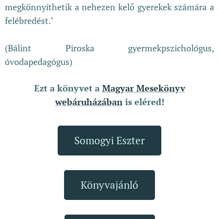
megkönnyíthetik a nehezen kelő gyerekek számára a
felébredést."
(Bálint Piroska gyermekpszichológus,
óvodapedagógus)
Ezt a könyvet a
Magyar Mesekönyv
webáruházában
is eléred!
Somogyi Eszter
Könyvajánló