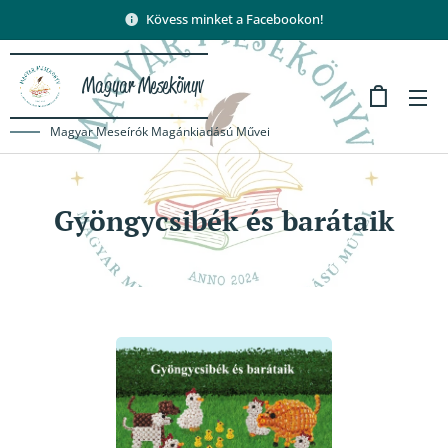
Kövess minket a Facebookon!
Magyar Mesekönyv
Magyar Meseírók Magánkiadású Művei
Gyöngycsibék és barátaik