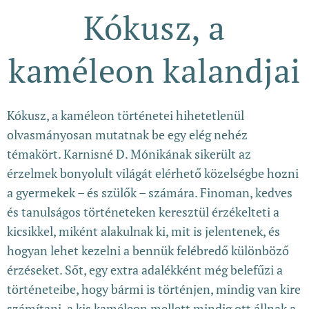
Kókusz, a
kaméleon kalandjai
Kókusz, a kaméleon történetei hihetetlenül
olvasmányosan mutatnak be egy elég nehéz
témakört. Karnisné D. Mónikának sikerült az
érzelmek bonyolult világát elérhető közelségbe hozni
a gyermekek – és szülők – számára. Finoman, kedves
és tanulságos történeteken keresztül érzékelteti a
kicsikkel, miként alakulnak ki, mit is jelentenek, és
hogyan lehet kezelni a bennük felébredő különböző
érzéseket. Sőt, egy extra adalékként még belefűzi a
történeteibe, hogy bármi is történjen, mindig van kire
számítani, a kis kaméleon mellett mindig ott állnak a