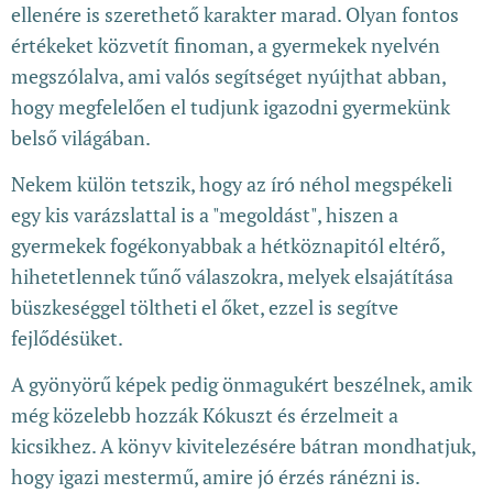
ellenére is szerethető karakter marad. Olyan fontos
értékeket közvetít finoman, a gyermekek nyelvén
megszólalva, ami valós segítséget nyújthat abban,
hogy megfelelően el tudjunk igazodni gyermekünk
belső világában.
Nekem külön tetszik, hogy az író néhol megspékeli
egy kis varázslattal is a "megoldást", hiszen a
gyermekek fogékonyabbak a hétköznapitól eltérő,
hihetetlennek tűnő válaszokra, melyek elsajátítása
büszkeséggel töltheti el őket, ezzel is segítve
fejlődésüket.
A gyönyörű képek pedig önmagukért beszélnek, amik
még közelebb hozzák Kókuszt és érzelmeit a
kicsikhez. A könyv kivitelezésére bátran mondhatjuk,
hogy igazi mestermű, amire jó érzés ránézni is.