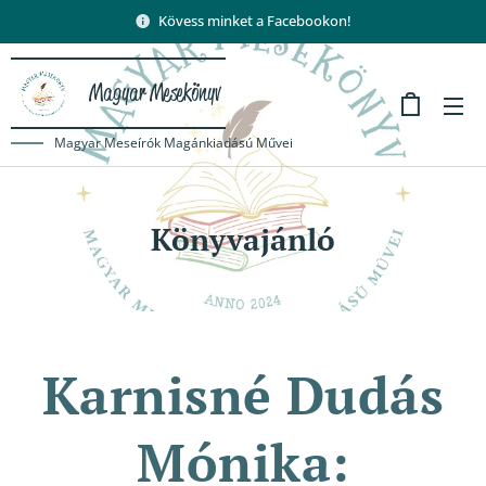
Kövess minket a Facebookon!
Magyar Mesekönyv
Magyar Meseírók Magánkiadású Művei
Könyvajánló
Karnisné Dudás
Mónika: