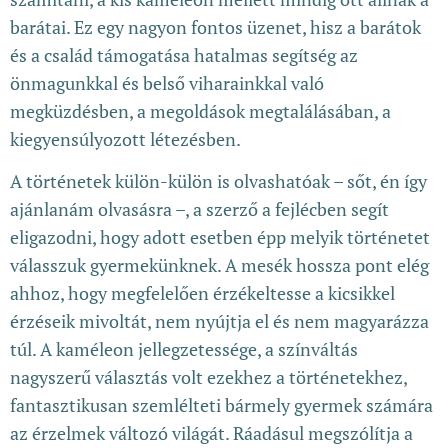
barátai. Ez egy nagyon fontos üzenet, hisz a barátok
és a család támogatása hatalmas segítség az
önmagunkkal és belső viharainkkal való
megküzdésben, a megoldások megtalálásában, a
kiegyensúlyozott létezésben.
A történetek külön-külön is olvashatóak – sőt, én így
ajánlanám olvasásra –, a szerző a fejlécben segít
eligazodni, hogy adott esetben épp melyik történetet
válasszuk gyermekünknek. A mesék hossza pont elég
ahhoz, hogy megfelelően érzékeltesse a kicsikkel
érzéseik mivoltát, nem nyújtja el és nem magyarázza
túl. A kaméleon jellegzetessége, a színváltás
nagyszerű választás volt ezekhez a történetekhez,
fantasztikusan szemlélteti bármely gyermek számára
az érzelmek változó világát. Ráadásul megszólítja a