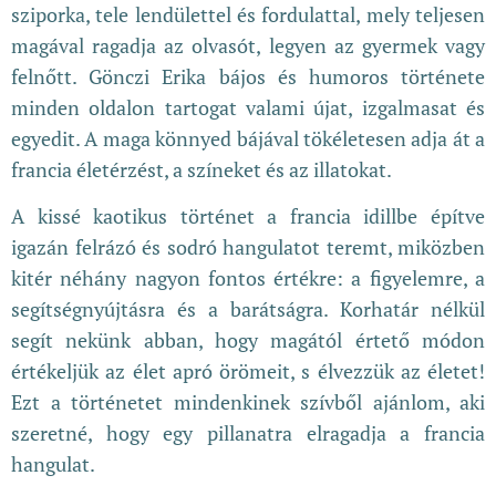
sziporka, tele lendülettel és fordulattal, mely teljesen
magával ragadja az olvasót, legyen az gyermek vagy
felnőtt. Gönczi Erika bájos és humoros története
minden oldalon tartogat valami újat, izgalmasat és
egyedit. A maga könnyed bájával tökéletesen adja át a
francia életérzést, a színeket és az illatokat.
A kissé kaotikus történet a francia idillbe építve
igazán felrázó és sodró hangulatot teremt, miközben
kitér néhány nagyon fontos értékre: a figyelemre, a
segítségnyújtásra és a barátságra. Korhatár nélkül
segít nekünk abban, hogy magától értető módon
értékeljük az élet apró örömeit, s élvezzük az életet!
Ezt a történetet mindenkinek szívből ajánlom, aki
szeretné, hogy egy pillanatra elragadja a francia
hangulat.