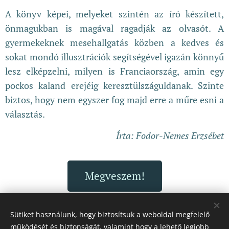
A könyv képei, melyeket szintén az író készített,
önmagukban is magával ragadják az olvasót. A
gyermekeknek mesehallgatás közben a kedves és
sokat mondó illusztrációk segítségével igazán könnyű
lesz elképzelni, milyen is Franciaország, amin egy
pockos kaland erejéig keresztülszáguldanak. Szinte
biztos, hogy nem egyszer fog majd erre a műre esni a
választás.
Írta: Fodor-Nemes Erzsébet
Megveszem!
Sütiket használunk, hogy biztosítsuk a weboldal megfelelő
működését és biztonságát, valamint hogy a lehető legjobb