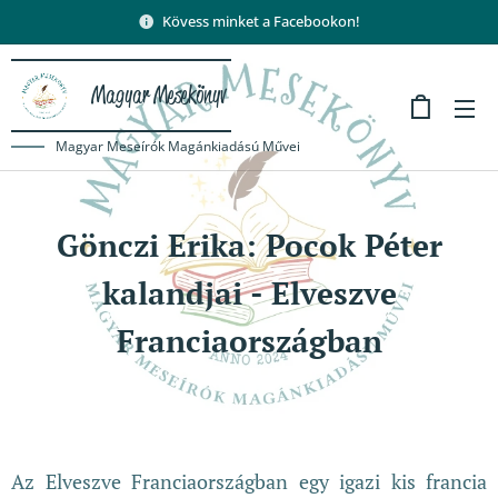
Kövess minket a Facebookon!
Magyar Mesekönyv
Magyar Meseírók Magánkiadású Művei
Gönczi Erika: Pocok Péter
kalandjai - Elveszve
Franciaországban
Az Elveszve Franciaországban egy igazi kis francia