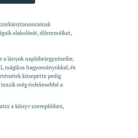
oszorkánytanoncainak
ágaik alakulását, dilemmáikat,
ele a lányok naplóbejegyzéseibe,
al, mágikus hagyományokkal, és
történetek közepette pedig
k teszik még érdekesebbé a
hatsz a könyv szereplőihez,