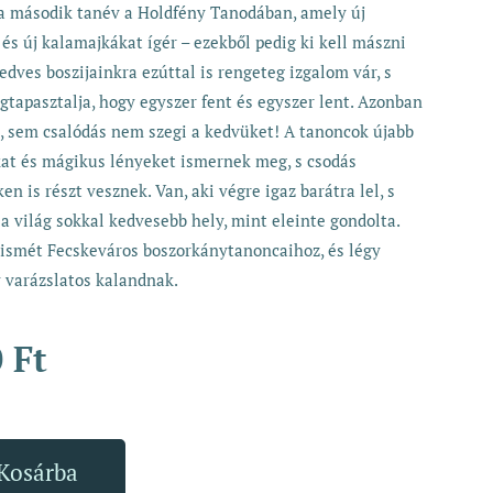
 a második tanév a Holdfény Tanodában, amely új
és új kalamajkákat ígér – ezekből pedig ki kell mászni
edves boszijainkra ezúttal is rengeteg izgalom vár, s
gtapasztalja, hogy egyszer fent és egyszer lent. Azonban
, sem csalódás nem szegi a kedvüket! A tanoncok újabb
kat és mágikus lényeket ismernek meg, s csodás
n is részt vesznek. Van, aki végre igaz barátra lel, s
 a világ sokkal kedvesebb hely, mint eleinte gondolta.
 ismét Fecskeváros boszorkánytanoncaihoz, és légy
y varázslatos kalandnak.
0
Ft
Kosárba