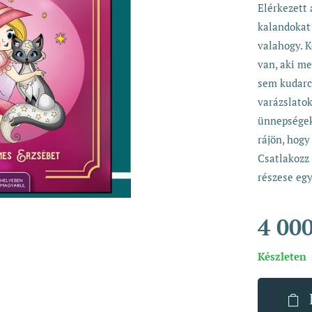
Elérkezett
kalandokat 
valahogy. K
van, aki me
sem kudarc
varázslato
ünnepségeke
rájön, hogy
Csatlakozz
részese eg
4 00
Készleten