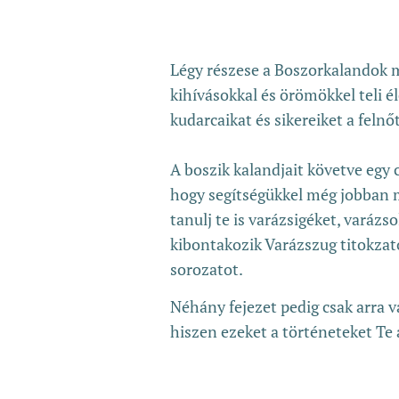
Légy részese a Boszorkalandok 
kihívásokkal és örömökkel teli é
kudarcaikat és sikereiket a felnő
A boszik kalandjait követve egy c
hogy segítségükkel még jobban m
tanulj te is varázsigéket, varázs
kibontakozik Varázszug titokzato
sorozatot.
Néhány fejezet pedig csak arra v
hiszen ezeket a történeteket Te 