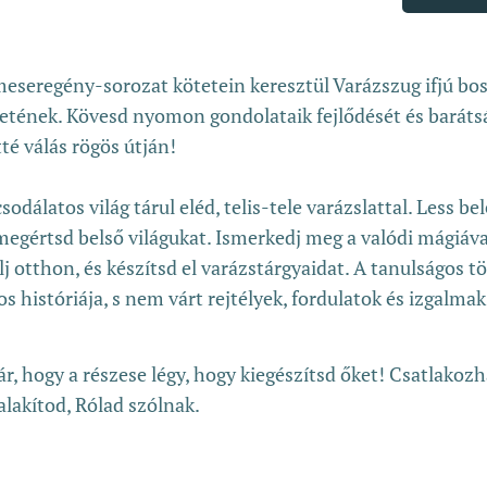
meseregény-sorozat kötetein keresztül Varázszug ifjú b
letének. Kövesd nyomon gondolataik fejlődését és baráts
tté válás rögös útján!
sodálatos világ tárul eléd, telis-tele varázslattal. Less b
egértsd belső világukat. Ismerkedj meg a valódi mágiáv
olj otthon, és készítsd el varázstárgyaidat. A tanulságos 
s históriája, s nem várt rejtélyek, fordulatok és izgalma
ár, hogy a részese légy, hogy kiegészítsd őket! Csatlakoz
alakítod, Rólad szólnak.