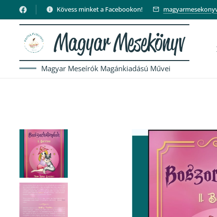
Kövess minket a Facebookon!
magyarmesekony
Magyar Mesekönyv
Magyar Meseírók Magánkiadású Művei