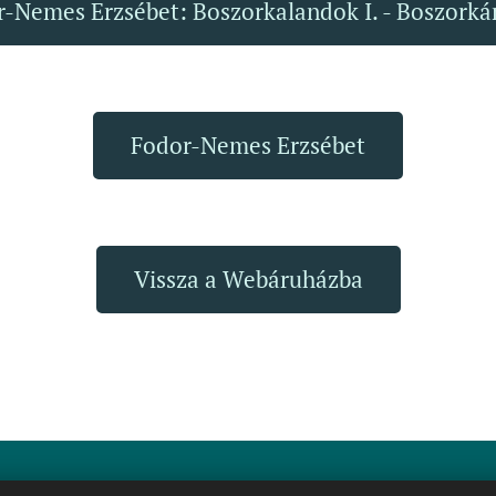
-Nemes Erzsébet: Boszorkalandok I. - Boszork
Fodor-Nemes Erzsébet
Vissza a Webáruházba