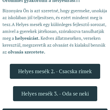
Örömmel gyakorolni a helyesírást!!!
Bizonyára Ön is azt szeretné, hogy gyermeke, unokája
az iskolában jól teljesítsen, és ezért mindent meg is
tesz.A Helyes mesék egy különleges fejlesztő sorozat,
amivel a gyerekek játékosan, szórakozva tanulhatják
meg a
helyesírást.
Kedves állatmeséken, verseken
keresztül, megszeretik az olvasást és kialakul bennük
az
olvasás szeretete.
Helyes mesék 2. - Csacska rímek
Helyes mesék 3. - Oda se neki