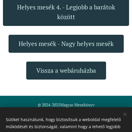
Helyes mesék 4. - Legjobb a barátok
között
Helyes mesék - Nagy helyes mesék
Vissza a webáruházba
© 2024-2025Magyar Mesekönyv
Fodor-Nemes Erzsébet ev.
Általános szerződési feltételek
Sütiket használunk, hogy biztosítsuk a weboldal megfelelő
működését és biztonságát, valamint hogy a lehető legjobb
Minden jog fenntartva