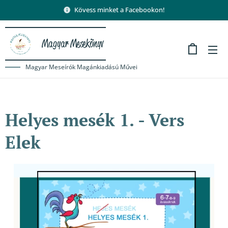
Kövess minket a Facebookon!
Magyar Mesekönyv
Magyar Meseírók Magánkiadású Művei
Helyes mesék 1. - Vers
Elek