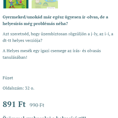
Gyermeked/unokád már egész ügyesen ír-olvas, de a
helyesírás még problémás néha?
Azt szeretnéd, hogy üzembiztosan rögzüljön a j-ly, az i-í, a
dt-tt helyes verziója?
A Helyes mesék egy igazi csemege az írás- és olvasás
tanulásában!
Füzet
Oldalszám: 32 o.
891
Ft
990
Ft