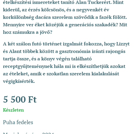
ételkészítési ismereteket tanító Alan Tuckerért. Mint
kiderül, az érzés kölcsönös, és a negyvenkét év
korkülönbség dacára szerelem szövődik a fazék fölött.
Mennyire ver éket közéjük a generációs szakadék? Mit
hoz számukra a jövő?
A két szálon futó történet izgalmát fokozza, hogy Lizzyt
és Alant többek között a gasztronómia iránti rajongás
tartja össze, és a könyv végén található
receptgyűjteménynek hála mi is elkészíthetjük azokat
az ételeket, amik e szokatlan szerelem kialakulását
végigkísérték.
5 500
Ft
Készleten
Puha fedeles