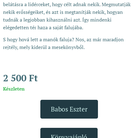
belátásra a lidérceket, hogy célt adnak nekik. Megmutatják
nekik erősségeiket, és azt is megtanítják nekik, hogyan
tudnák a legjobban kihasználni azt. Így mindenki
elégedetten tér haza a saját falujába.
S hogy hová lett a manók faluja? Nos, az már maradjon
rejtély, mely kiderül a mesekönyvből.
2 500
Ft
Készleten
Babos Eszter
Könyvajánló