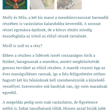
Molly és Milo, a két kis manó a mesekönyvsorozat harmadik
részében is varázslatos kalandokba keveredik. A sorozat
részei egymásra épülnek, de a könyv elején mindig
összefoglalja az írónő az előző részek tartalmát.
Miről is szól ez a rész?
Ebben a részben a lidércek ismét rosszaságon törik a
fejüket, haragszanak a manókra, amiért meghíúsították
gonosz tervüket az előző részben. A manók viszont épp az
éves manógyűlésen vannak, így a falu felügyeletére otthon
hagyott két kis hősünknek kell szembenézniük a közeledő
veszéllyel. Szerencsére sok barátjuk van, így nem maradnak
egyedül.
A megoldás pedig nem csak varázslatos, de figyelemre
méltó is. Sokat tanulhatunk tőlük. Hiszen azzal bírják jobb