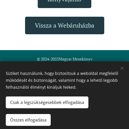
Vissza a Webáruházba
© 2024-2025Magyar Mesekönyv
Fodor-Nemes Erzsébet ev.
Általános szerződési feltételek
Sütiket használunk, hogy biztosítsuk a weboldal megfelelő
működését és biztonságát, valamint hogy a lehető legjobb
Minden jog fenntartva
felhasználói élményt kínáljuk Neked.
magyarmesekonyv@gmail.com
+36 30 562 7665
Sütik
Csak a legszükségesebbek elfogadása
Kosárba
Összes elfogadása