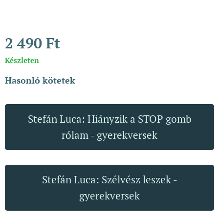
2 490
Ft
Készleten
Hasonló kötetek
Stefán Luca: Hiányzik a STOP gomb
rólam - gyerekversek
Stefán Luca: Szélvész leszek -
gyerekversek