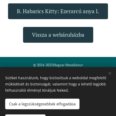
B. Habarics Kitty: Ezerarcú anya I.
Vissza a webáruházba
© 2024-2025Magyar Mesekönyv
Fodor-Nemes Erzsébet ev.
Általános szerződési feltételek
Sütiket használunk, hogy biztosítsuk a weboldal megfelelő
működését és biztonságát, valamint hogy a lehető legjobb
Minden jog fenntartva
felhasználói élményt kínáljuk Neked.
magyarmesekonyv@gmail.com
+36 30 562 7665
Sütik
Csak a legszükségesebbek elfogadása