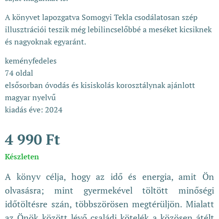
A könyvet lapozgatva Somogyi Tekla csodálatosan szép
illusztrációi teszik még lebilincselőbbé a meséket kicsiknek
és nagyoknak egyaránt.
keményfedeles
74 oldal
elsősorban óvodás és kisiskolás korosztálynak ajánlott
magyar nyelvű
kiadás éve: 2024
4 990
Ft
Készleten
A könyv célja, hogy az idő és energia, amit Ön
olvasásra; mint gyermekével töltött minőségi
időtöltésre szán, többszörösen megtérüljön. Mialatt
az Önök között lévő családi kötelék a közösen átélt