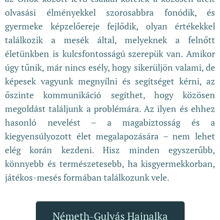
olvasási élményekkel szorosabbra fonódik, és
gyermeke képzelőereje fejlődik, olyan értékekkel
találkozik a mesék által, melyeknek a felnőtt
életünkben is kulcsfontosságú szerepük van. Amikor
úgy tűnik, már nincs esély, hogy sikerüljön valami, de
képesek vagyunk megnyílni és segítséget kérni, az
őszinte kommunikáció segíthet, hogy közösen
megoldást találjunk a problémára. Az ilyen és ehhez
hasonló nevelést – a magabiztosság és a
kiegyensúlyozott élet megalapozására – nem lehet
elég korán kezdeni. Hisz minden egyszerűbb,
könnyebb és természetesebb, ha kisgyermekkorban,
játékos-mesés formában találkozunk vele.
Németh-Gulyás Hajnalka