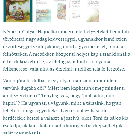
Németh-Gulyás Hajnalka modern élethelyzeteket bemutató
történetei nagy adag kedvességgel, ugyanakkor kíméletlen
őszinteséggel szólítják meg mind a gyermekeket, mind a
felnőtteket. A mesékben központi helyet kap a tradicionális
értékek közvetítése, az élet igazán fontos dolgainak
felismerése, valamint az érzelmi intelligencia fejlesztése.
Vajon jóra fordulhat-e egy olyan nap, amikor minden
tervünk dugába dől? Miért nem kaphatunk meg mindent,
amit szeretnénk? Tényleg igaz, hogy "Jobb adni, mint
kapni."? Ha ugyanarra vágyunk, mint a társaink, hogyan
lehetünk mégis egyediek? Ilyen és ehhez hasonló
kérdésekre keresi a választ a jószívű, okos Toni és bájos kis
családja, akiknek kalandjaiba könnyen beleképzelhetjük
saját magunkat is.