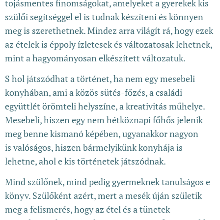
tojásmentes finomságokat, amelyeket a gyerekek kis
szülői segítséggel el is tudnak készíteni és könnyen
meg is szerethetnek. Mindez arra világít rá, hogy ezek
az ételek is éppoly ízletesek és változatosak lehetnek,
mint a hagyományosan elkészített változatuk.
S hol játszódhat a történet, ha nem egy mesebeli
konyhában, ami a közös sütés-főzés, a családi
együttlét örömteli helyszíne, a kreativitás műhelye.
Mesebeli, hiszen egy nem hétköznapi főhős jelenik
meg benne kismanó képében, ugyanakkor nagyon
is valóságos, hiszen bármelyikünk konyhája is
lehetne, ahol e kis történetek játszódnak.
Mind szülőnek, mind pedig gyermeknek tanulságos e
könyv. Szülőként azért, mert a mesék úján születik
meg a felismerés, hogy az étel és a tünetek