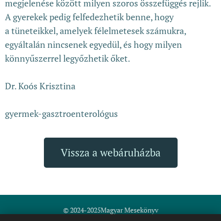
megjelenése között milyen szoros összefüggés rejlik.
A gyerekek pedig felfedezhetik benne, hogy
a tüneteikkel, amelyek félelmetesek számukra,
egyáltalán nincsenek egyedül, és hogy milyen
könnyűszerrel legyőzhetik őket.
Dr. Koós Krisztina
gyermek-gasztroenterológus
Vissza a webáruházba
© 2024-2025Magyar Mesekönyv
Fodor-Nemes Erzsébet ev.