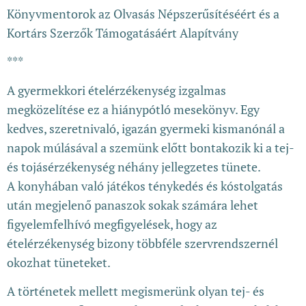
Könyvmentorok az Olvasás Népszerűsítéséért és a
Kortárs Szerzők Támogatásáért Alapítvány
***
A gyermekkori ételérzékenység izgalmas
megközelítése ez a hiánypótló mesekönyv. Egy
kedves, szeretnivaló, igazán gyermeki kismanónál a
napok múlásával a szemünk előtt bontakozik ki a tej-
és tojásérzékenység néhány jellegzetes tünete.
A konyhában való játékos ténykedés és kóstolgatás
után megjelenő panaszok sokak számára lehet
figyelemfelhívó megfigyelések, hogy az
ételérzékenység bizony többféle szervrendszernél
okozhat tüneteket.
A történetek mellett megismerünk olyan tej- és