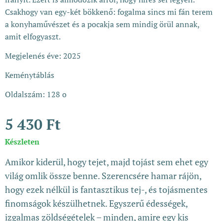
Csakhogy van egy-két bökkenő: fogalma sincs mi fán terem
a konyhaművészet és a pocakja sem mindig örül annak,
amit elfogyaszt.
Megjelenés éve: 2025
Keménytáblás
Oldalszám: 128 o
5 430
Ft
Készleten
Amikor kiderül, hogy tejet, majd tojást sem ehet egy
világ omlik össze benne. Szerencsére hamar rájön,
hogy ezek nélkül is fantasztikus tej-, és tojásmentes
finomságok készülhetnek. Egyszerű édességek,
izgalmas zöldségételek – minden, amire egy kis