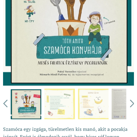
Szamóca egy izgága, türelmetlen kis manó, akit a pocakja
irányít. Ezért is álmodozik arról, hogy híres séf legyen.