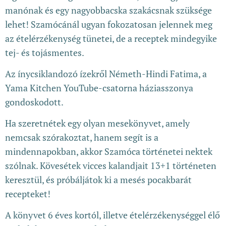
manónak és egy nagyobbacska szakácsnak szüksége
lehet! Szamócánál ugyan fokozatosan jelennek meg
az ételérzékenység tünetei, de a receptek mindegyike
tej- és tojásmentes.
Az ínycsiklandozó ízekről Németh-Hindi Fatima, a
Yama Kitchen YouTube-csatorna háziasszonya
gondoskodott.
Ha szeretnétek egy olyan mesekönyvet, amely
nemcsak szórakoztat, hanem segít is a
mindennapokban, akkor Szamóca történetei nektek
szólnak. Kövesétek vicces kalandjait 13+1 történeten
keresztül, és próbáljátok ki a mesés pocakbarát
recepteket!
A könyvet 6 éves kortól, illetve ételérzékenységgel élő