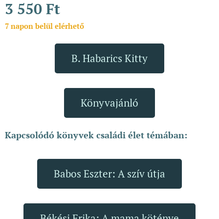
3 550
Ft
7 napon belül elérhető
B. Habarics Kitty
Könyvajánló
Kapcsolódó könyvek családi élet témában:
Babos Eszter: A szív útja
Békési Erika: A mama köténye