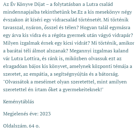
Az Év Könyve Díjat – a folytatásban a Lutra család
mindennapjaiba tekinthetünk be.Ez a kis mesekönyv négy
évszakon át kíséri egy vidracsalád történetét. Mi történik
tavasszal, nyáron, ősszel és télen? Hogyan talál egymásra
egy árva kis vidra és a régóta gyermek után vágyó vidrapár?
Milyen izgalmak érnek egy kicsi vidrát? Mi történik, amikor
a barátai téli álmot alszanak? Megannyi izgalmas kaland
vár Lutra Lottira, és ránk is, miközben olvassuk ezt az
elragadóan bájos kis könyvet, amelynek központi témája a
szeretet, az empátia, a segítségnyújtás és a bátorság.
"Olvassátok a meséimet olyan szeretettel, mint amilyen
szeretettel én írtam őket a gyermekeiteknek!"
Keménytáblás
Megjelenés éve: 2023
Oldalszám. 64 o.