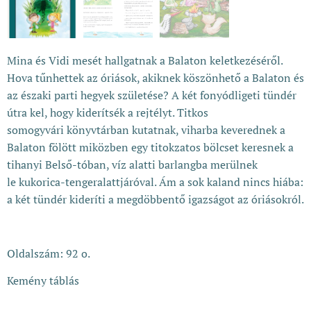
Mina és Vidi mesét hallgatnak a Balaton keletkezéséről.
Hova tűnhettek az óriások, akiknek köszönhető a Balaton és
az északi parti hegyek születése? A két fonyódligeti tündér
útra kel, hogy kiderítsék a rejtélyt. Titkos
somogyvári könyvtárban kutatnak, viharba keverednek a
Balaton fölött miközben egy titokzatos bölcset keresnek a
tihanyi Belső-tóban, víz alatti barlangba merülnek
le kukorica-tengeralattjáróval. Ám a sok kaland nincs hiába:
a két tündér kideríti a megdöbbentő igazságot az óriásokról.
Oldalszám: 92 o.
Kemény táblás