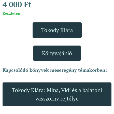
4 000
Ft
Készleten
Tokody Klára
Könyvajánló
Kapcsolódó könyvek meseregény témakörben:
Tokody Klára: Mina, Vidi és a balatoni
vasszörny rejtélye