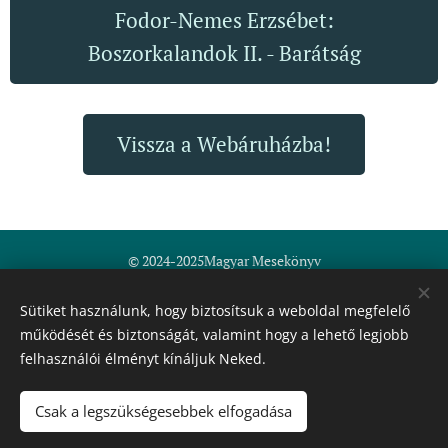
Fodor-Nemes Erzsébet:
Boszorkalandok II. - Barátság
Vissza a Webáruházba!
© 2024-2025Magyar Mesekönyv
Fodor-Nemes Erzsébet ev.
Általános szerződési feltételek
Sütiket használunk, hogy biztosítsuk a weboldal megfelelő
működését és biztonságát, valamint hogy a lehető legjobb
Minden jog fenntartva
felhasználói élményt kínáljuk Neked.
magyarmesekonyv@gmail.com
+36 30 562 7665
Sütik
Csak a legszükségesebbek elfogadása